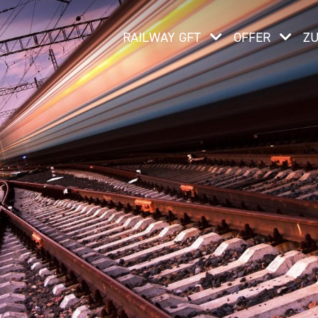
RAILWAY GFT
OFFER
Z