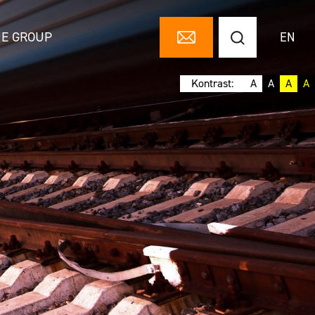
UE GROUP
EN
Kontrast:
A
A
A
A