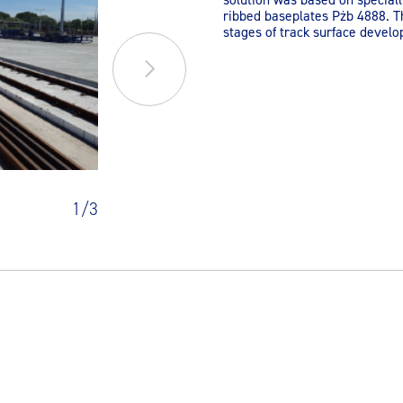
ribbed baseplates Pżb 4888. T
stages of track surface devel
1
/
3