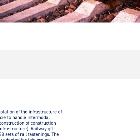
ptation of the infrastructure of
cie to handle intermodal
construction of construction
infrastructure), Railway gft
68 sets of rail fastenings. The
y adapted for this project