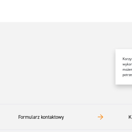
Korzys
wykorz
możem
potrze
Formularz kontaktowy
K