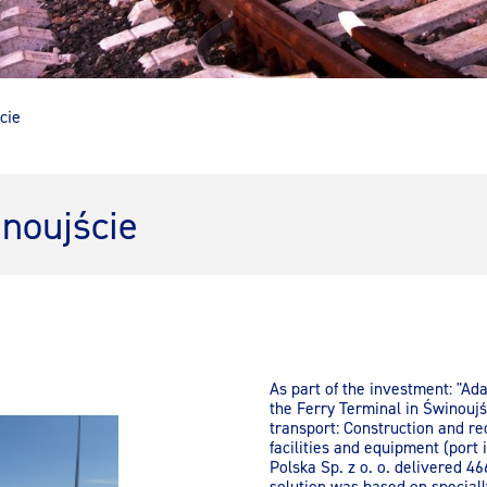
cie
inoujście
As part of the investment: "Ada
the Ferry Terminal in Świnoujś
transport: Construction and re
facilities and equipment (port 
Polska Sp. z o. o. delivered 46
solution was based on speciall