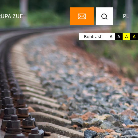
RUPA ZUE
PL
Kontrast:
A
A
A
A