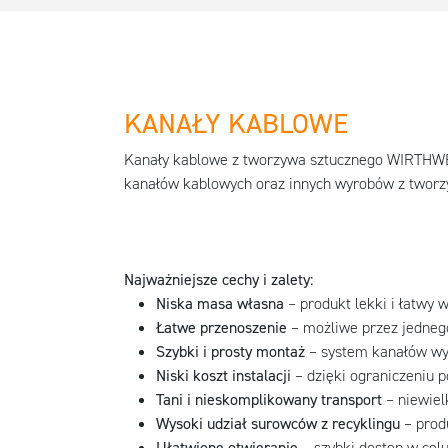
KANAŁY KABLOWE
Kanały kablowe z tworzywa sztucznego WIRTHWE
kanałów kablowych oraz innych wyrobów z tworzy
Najważniejsze cechy i zalety:
Niska masa własna
– produkt lekki i łatwy 
Łatwe przenoszenie
– możliwe przez jednego
Szybki i prosty montaż
– system kanałów wy
Niski koszt instalacji
– dzięki ograniczeniu p
Tani i nieskomplikowany transport
– niewiel
Wysoki udział surowców z recyklingu
– prod
Ułatwione otwieranie
– szybki dostęp w cel