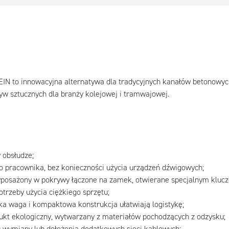
IN to innowacyjna alternatywa dla tradycyjnych kanałów betonow
w sztucznych dla branży kolejowej i tramwajowej.
w obsłudze;
 pracownika, bez konieczności użycia urządzeń dźwigowych;
posażony w pokrywy łączone na zamek, otwierane specjalnym kluc
otrzeby użycia ciężkiego sprzętu;
ka waga i kompaktowa konstrukcja ułatwiają logistykę;
ukt ekologiczny, wytwarzany z materiałów pochodzących z odzysku;
u wymiany lub dołożenia dodatkowych sieci kablowych;