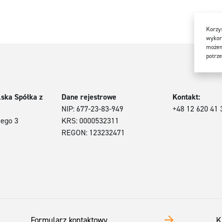
Korzys
wykorz
możem
potrze
lska Spółka z
Dane rejestrowe
Kontakt:
NIP: 677-23-83-949
+48 12 620 41 
iego 3
KRS: 0000532311
REGON: 123232471
Formularz kontaktowy
K