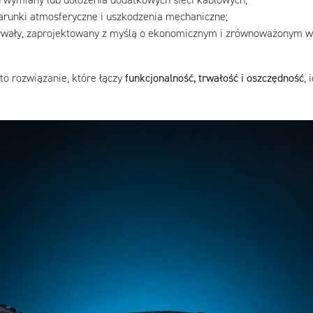
runki atmosferyczne i uszkodzenia mechaniczne;
rwały, zaprojektowany z myślą o ekonomicznym i zrównoważonym w
to rozwiązanie, które łączy
funkcjonalność, trwałość i oszczędność
,