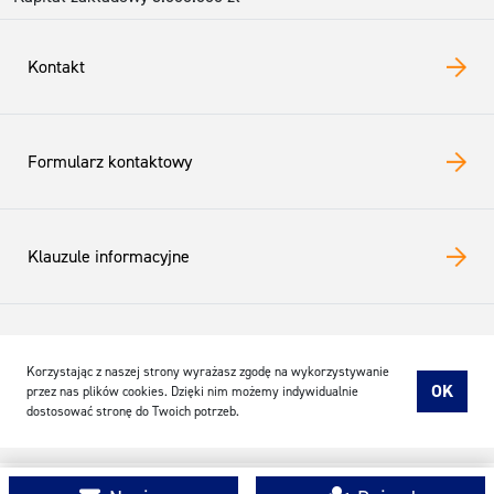
Kontakt
Formularz kontaktowy
Klauzule informacyjne
Copyrights © Railway gft Polska sp. z o.o. 2026
Korzystając z naszej strony wyrażasz zgodę na wykorzystywanie
OK
przez nas plików cookies. Dzięki nim możemy indywidualnie
Polityka prywatności
|
Polityka cookies
dostosować stronę do Twoich potrzeb.
Wykonanie: