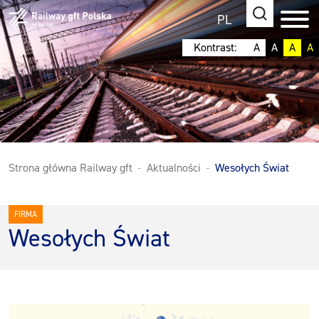
PL
Kontrast:
A
A
A
A
Strona główna Railway gft
Aktualności
Wesołych Świat
FIRMA
Wesołych Świat